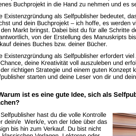
enes Buchprojekt in die Hand zu nehmen und es sel
e Existenzgründung als Selfpublisher bedeutet, das
hst und dein Buchprojekt – ich hoffe, es werden v
 den Markt bringst. Dabei bist du für alle Schritte
antwortlich, von der Erstellung des Manuskripts b
kauf deines Buches bzw. deiner Bücher.
e Existenzgründung als Selfpublisher erfordert vi
 Chance, deine Kreativität voll auszuleben und erfo
 der richtigen Strategie und einem guten Konzept k
fpublisher starten und deine Leser von dir und de
Warum ist es eine gute Idee, sich als Selfpu
chen?
 Selfpublisher hast du die volle Kontrolle
r dein/e Werk/e, von der Idee über das
ign bis hin zum Verkauf. Du bist nicht
 klassischen Verlagen, Lektoren oder