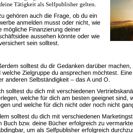
 deine Tätigkeit als Selfpublisher gelten.
u gehören auch die Frage, ob du ein
erbe anmelden musst oder nicht, wie
e mögliche Finanzierung deiner
chäftsidee aussehen könnte oder wie
versichert sein solltest.
erdem solltest du dir Gedanken darüber machen, 
 welche Zielgruppe du ansprechen möchtest. Eine g
er anderen Selbständigkeit – das A und O.
h solltest du dich mit verschiedenen Vertriebskan
rlegen, welche für dich am besten geeignet sind,
ngen und welche für dich nicht oder noch nicht gan
em solltest du dich mit verschiedenen Marketings
n Buch bzw. deine Bücher erfolgreich zu vermarkten
bdingbar, um als Selfpublisher erfolgreich durchz