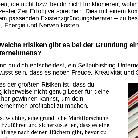
en, die nicht bzw. bei dir nicht funktionieren, woh
zester Zeit Erfolg versprechen. Dies mit einem ko
em passenden Existenzgründungsberater – zu besp
t, Energie und Nerven kosten.
 Welche Risiken gibt es bei der Gründung ei
ternehmens?
n du dich entscheidest, ein Selfpublishing-Untern
usst sein, dass es neben Freude, Kreativität und S
es der größten Risiken ist, dass du
licherweise nicht genug Leser für deine
her gewinnen kannst, um dein
ernehmen profitabel zu machen.
ist wichtig, eine gründliche Marktforschung
chzuführen und sicherzustellen, dass es eine
hfrage nach deinen Büchern gibt, bevor du