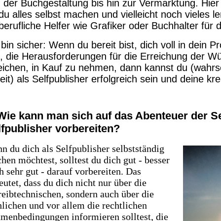
 der Buchgestaltung bis hin zur Vermarktung. Hier
du alles selbst machen und vielleicht noch vieles 
iberufliche Helfer wie Grafiker oder Buchhalter fü
 bin sicher: Wenn du bereit bist, dich voll in dein Pr
t, die Herausforderungen für die Erreichung der 
eichen, in Kauf zu nehmen, dann kannst du (wahrsch
eit) als Selfpublisher erfolgreich sein und deine kre
 Wie kann man sich auf das Abenteuer der Se
lfpublisher vorbereiten?
n du dich als Selfpublisher selbstständig
hen möchtest, solltest du dich gut - besser
h sehr gut - darauf vorbereiten. Das
eutet, dass du dich nicht nur über die
reibtechnischen, sondern auch über die
hlichen und vor allem die rechtlichen
menbedingungen informieren solltest, die