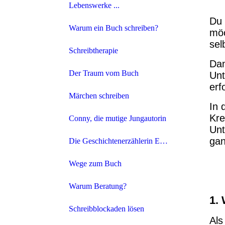
Lebenswerke ...
Du 
Warum ein Buch schreiben?
möc
sel
Schreibtherapie
Dan
Der Traum vom Buch
Unt
erf
Märchen schreiben
In 
Kre
Conny, die mutige Jungautorin
Unt
gan
Die Geschichtenerzählerin Eva Rochel
Wege zum Buch
Warum Beratung?
1.
Schreibblockaden lösen
Als