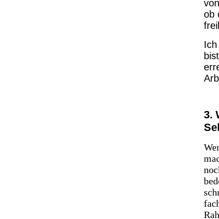
von
ob 
fre
Ich
bis
err
Arb
3.
Se
Wen
mac
noc
bed
sch
fac
Rah