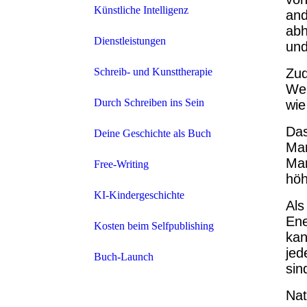
Künstliche Intelligenz
and
abh
Dienstleistungen
und
Schreib- und Kunsttherapie
Zud
Wer
Durch Schreiben ins Sein
wie
Das
Deine Geschichte als Buch
Mar
Mar
Free-Writing
höh
KI-Kindergeschichte
Als
Ene
Kosten beim Selfpublishing
kan
jed
Buch-Launch
sin
Nat