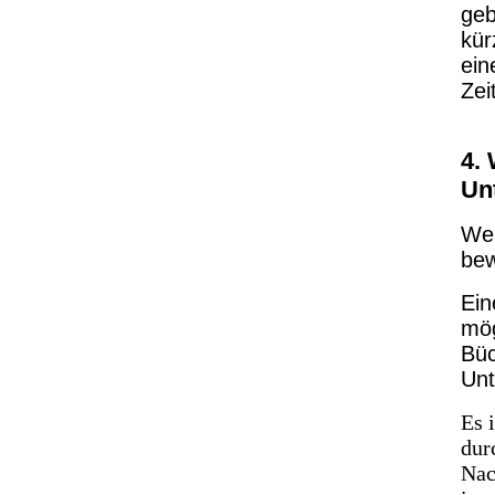
geb
kür
ein
Zei
4.
Un
Wen
bew
Ein
mög
Büc
Unt
Es 
dur
Nac